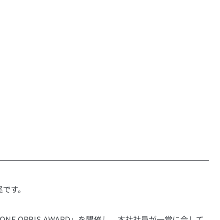
尾です。
E ORBIS AWARD」を開催し、本社社員が一堂に会して