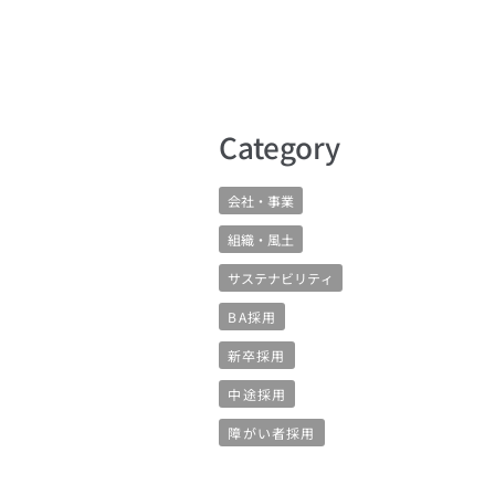
​Category
会社・事業
組織・風土
サステナビリティ
BA採用
新卒採用
中途採用
障がい者採用