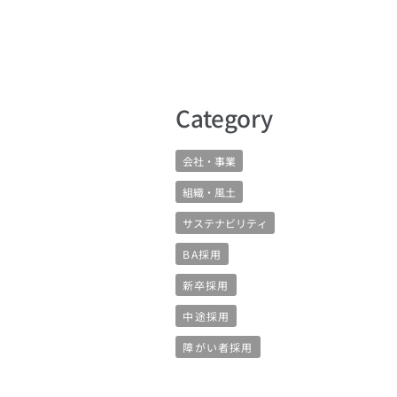
​Category
会社・事業
組織・風土
サステナビリティ
BA採用
新卒採用
中途採用
障がい者採用