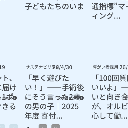
子どもたちのいま
通指標”マ
ィング...
19
26/4/30
26/
サステナビリティ
障がい者採用
ント、
「早く遊びた
「100回
に届け
い！」――手術後
いいよ」
1ポ
にそう言った2歳
いと向き
d more
Read more
R
できる
の男の子｜2025
が、オル
年度 寄付...
心して働...