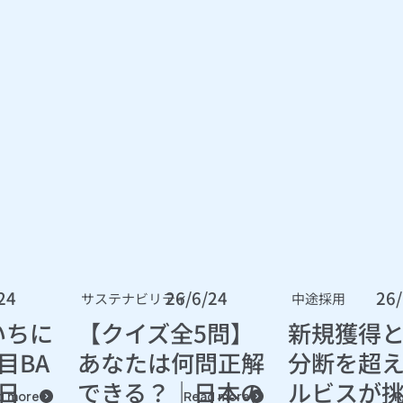
24
26/6/24
26/
サステナビリティ
中途採用
いちに
【クイズ全5問】
新規獲得と
目BA
あなたは何問正解
分断を超
日
できる？｜日本の
ルビスが挑
d more
Read more
R