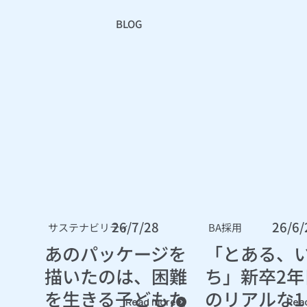
BLOG
26/7/28
26/6/
サステナビリティ
BA採用
あのパッケージを
「とある、
描いたのは、困難
ち」新卒2年
を生きる子どもた
のリアルな1
Read more
Rea