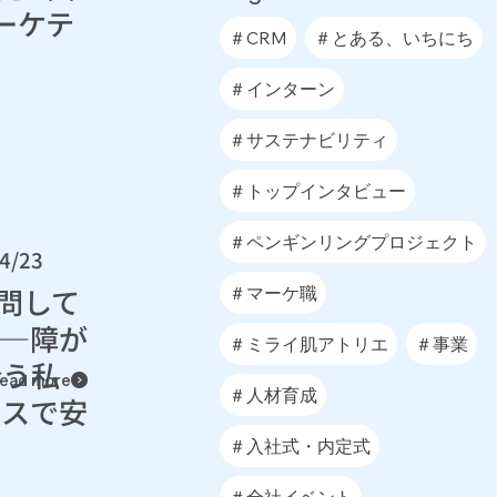
ーケテ
＃CRM
＃とある、いちにち
＃インターン
＃サステナビリティ
＃トップインタビュー
＃ペンギンリングプロジェクト
4/23
質問して
＃マーケ職
——障が
＃ミライ肌アトリエ
＃事業
合う私
ead more
＃人材育成
ビスで安
＃入社式・内定式
＃全社イベント