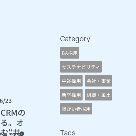
Category
BA採用
サステナビリティ
中途採用
会社・事業
新卒採用
組織・風土
6/23
障がい者採用
CRMの
える。オ
む“共
Tags
ead more