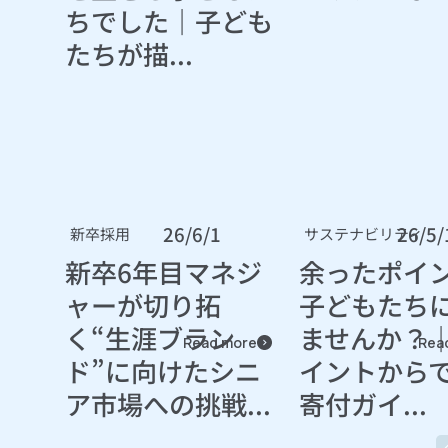
ちでした｜子ども
たちが描...
26/6/1
26/5/
新卒採用
サステナビリティ
新卒6年目マネジ
余ったポイ
ャーが切り拓
子どもたち
く“生涯ブラン
ませんか？｜
Read more
Rea
ド”に向けたシニ
イントから
ア市場への挑戦...
寄付ガイ...