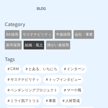
BLOG
Category
BA採用
サステナビリティ
中途採用
会社・事業
新卒採用
組織・風土
障がい者採用
Tags
＃CRM
＃とある、いちにち
＃インターン
＃サステナビリティ
＃トップインタビュー
＃ペンギンリングプロジェクト
＃マーケ職
＃ミライ肌アトリエ
＃事業
＃人材育成