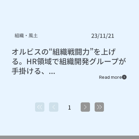
23/11/21
組織・風土
オルビスの“組織戦闘力”を上げ
る。HR領域で組織開発グループが
手掛ける、...
Read more
1
1
ペ
ー
ジ