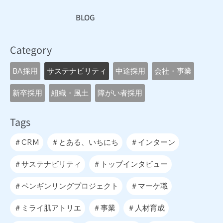
BLOG
Category
BA採用
サステナビリティ
中途採用
会社・事業
新卒採用
組織・風土
障がい者採用
Tags
＃CRM
＃とある、いちにち
＃インターン
＃サステナビリティ
＃トップインタビュー
＃ペンギンリングプロジェクト
＃マーケ職
＃ミライ肌アトリエ
＃事業
＃人材育成