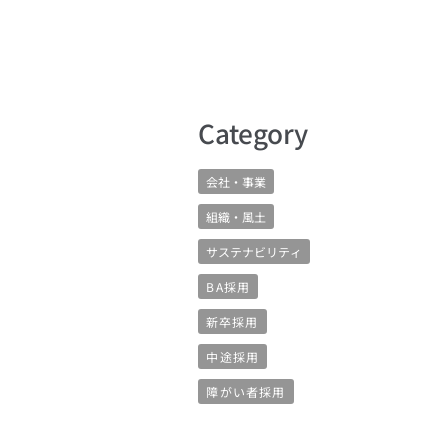
​Category
会社・事業
組織・風土
サステナビリティ
BA採用
新卒採用
中途採用
障がい者採用