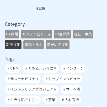
BLOG
Category
BA採用
サステナビリティ
中途採用
会社・事業
新卒採用
組織・風土
障がい者採用
Tags
＃CRM
＃とある、いちにち
＃インターン
＃サステナビリティ
＃トップインタビュー
＃ペンギンリングプロジェクト
＃マーケ職
＃ミライ肌アトリエ
＃事業
＃人材育成