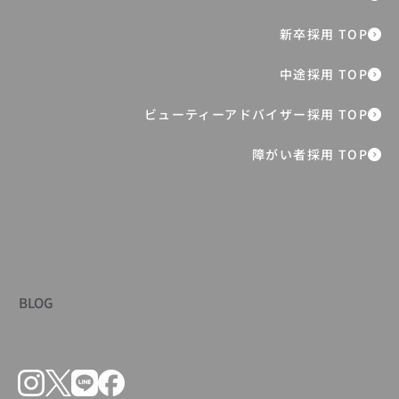
全社表彰イベント『ONE ORBIS AWARD
2025』 過去最高売上の裏側を支えた、8
人の挑戦と想い
障がい者採用 TOP
BLOG