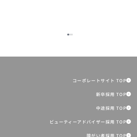
マネジャーになる前に「チームを率いる
こと」を知る。 “すっぴん”で向き合うマ
ネジメント育成プログラムとは
障がい者採用 TOP