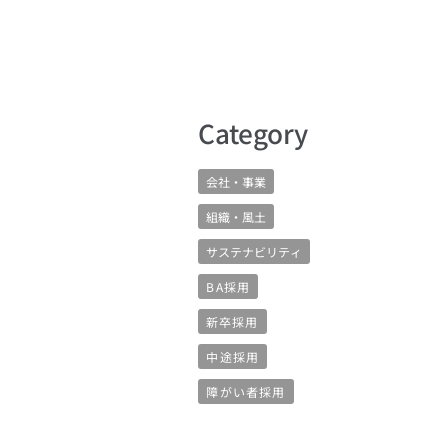
​Category
会社・事業
組織・風土
サステナビリティ
BA採用
新卒採用
中途採用
障がい者採用