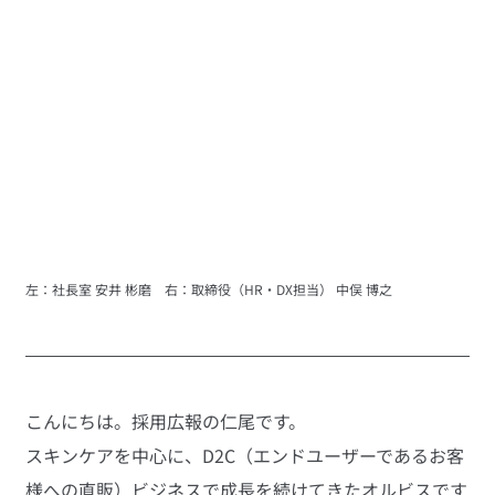
左：社長室 安井 彬磨　右：取締役（HR・DX担当） 中俣 博之
こんにちは。採用広報の仁尾です。
スキンケアを中心に、D2C（エンドユーザーであるお客
様への直販）ビジネスで成長を続けてきたオルビスです