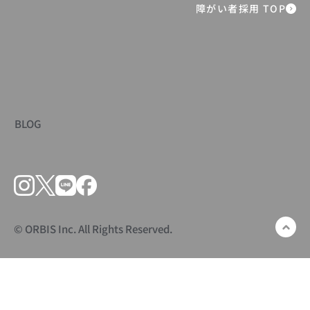
障がい者採用 TOP
BLOG
© ORBIS Inc. All Rights Reserved.