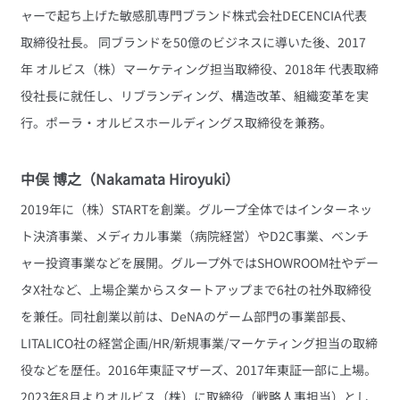
ャーで起ち上げた敏感肌専門ブランド株式会社DECENCIA代表
取締役社長。 同ブランドを50億のビジネスに導いた後、2017
年 オルビス（株）マーケティング担当取締役、2018年 代表取締
役社長に就任し、リブランディング、構造改革、組織変革を実
行。ポーラ・オルビスホールディングス取締役を兼務。
中俣 博之（Nakamata Hiroyuki）
2019年に（株）STARTを創業。グループ全体ではインターネッ
ト決済事業、メディカル事業（病院経営）やD2C事業、ベンチ
ャー投資事業などを展開。グループ外ではSHOWROOM社やデー
タX社など、上場企業からスタートアップまで6社の社外取締役
を兼任。同社創業以前は、DeNAのゲーム部門の事業部長、
LITALICO社の経営企画/HR/新規事業/マーケティング担当の取締
役などを歴任。2016年東証マザーズ、2017年東証一部に上場。
2023年8月よりオルビス（株）に取締役（戦略人事担当）とし