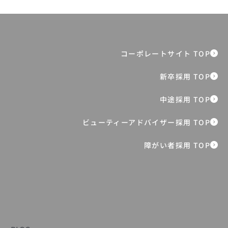
全社表彰イベント『ONE ORBIS AWARD
2025』 過去最高売上の裏側を支えた、8
人の挑戦と想い
障がい者採用 TOP