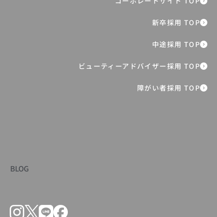
全社表彰イベント『ONE ORBIS AWARD
2025』 過去最高売上の裏側を支えた、8
人の挑戦と想い
障がい者採用 TOP
BLOG