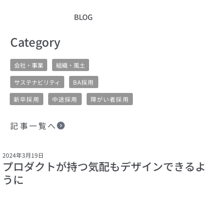
BLOG
​Category
会社・事業
組織・風土
サステナビリティ
BA採用
新卒採用
中途採用
障がい者採用
記事一覧へ
2024年3月19日
プロダクトが持つ気配もデザインできるよ
うに