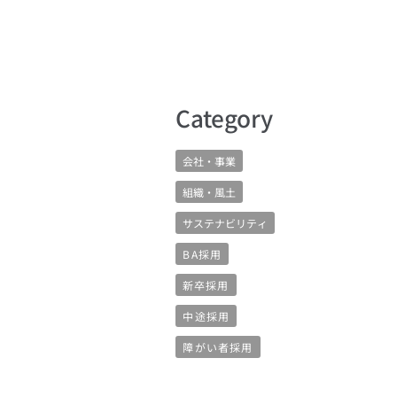
​Category
会社・事業
組織・風土
サステナビリティ
BA採用
新卒採用
中途採用
障がい者採用