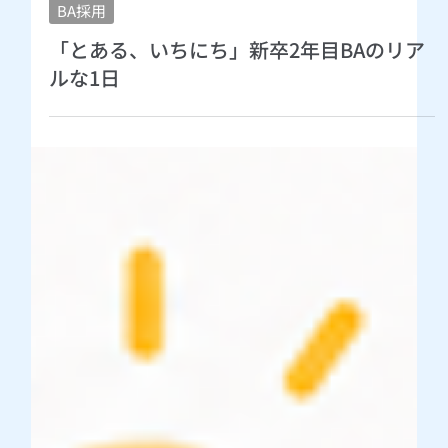
6月25日
BA採用
「とある、いちにち」新卒2年目BAのリア
ルな1日