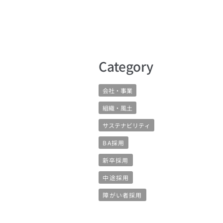
​Category
会社・事業
組織・風土
サステナビリティ
BA採用
新卒採用
中途採用
障がい者採用