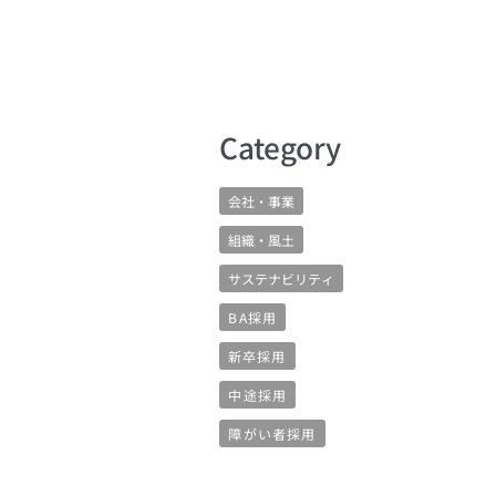
​Category
会社・事業
組織・風土
サステナビリティ
BA採用
新卒採用
中途採用
障がい者採用