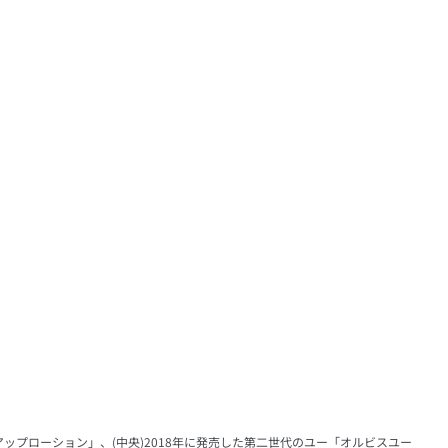
トアップローション」、(中央)2018年に発売した第二世代のユー「オルビスユー 