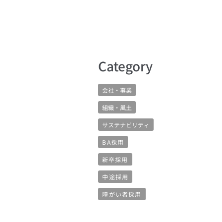
​Category
会社・事業
組織・風土
サステナビリティ
BA採用
新卒採用
中途採用
障がい者採用