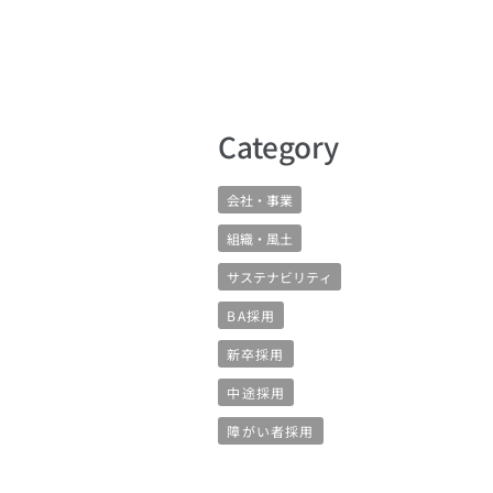
​Category
会社・事業
組織・風土
サステナビリティ
BA採用
新卒採用
中途採用
障がい者採用