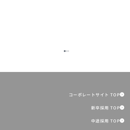
【クイズ全5問】あなたは何問正解でき
る？｜日本の子どもたちのいま