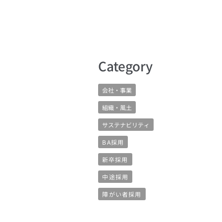
​Category
会社・事業
組織・風土
サステナビリティ
BA採用
新卒採用
中途採用
障がい者採用