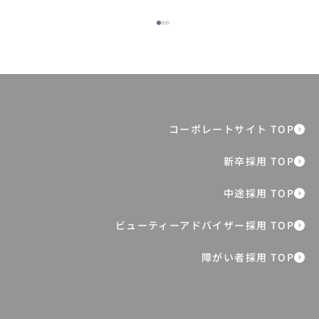
2024年新卒社員のリアルな声。化粧品と
は無縁だった理系院生がオルビスに入社
した理由とは
障がい者採用 TOP