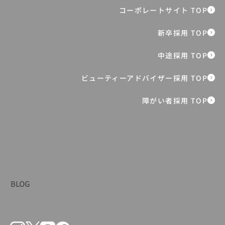
お客様一人ひとりに「寄り添う接客」を
０から身につける、新卒BAの入社後研修
とは
障がい者採用 TOP
BLOG