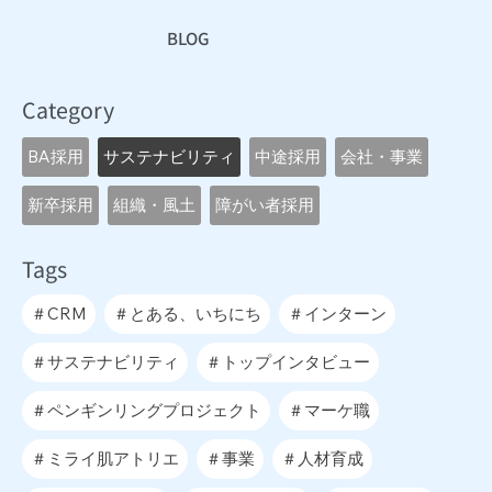
BLOG
Category
BA採用
サステナビリティ
中途採用
会社・事業
新卒採用
組織・風土
障がい者採用
Tags
＃CRM
＃とある、いちにち
＃インターン
＃サステナビリティ
＃トップインタビュー
＃ペンギンリングプロジェクト
＃マーケ職
＃ミライ肌アトリエ
＃事業
＃人材育成